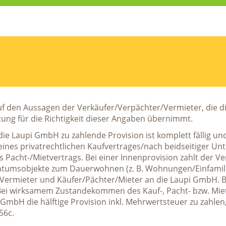
f den Aussagen der Verkäufer/Verpächter/Vermieter, die d
tung für die Richtigkeit dieser Angaben übernimmt.
die Laupi GmbH zu zahlende Provision ist komplett fällig un
eines privatrechtlichen Kaufvertrages/nach beidseitiger Unt
 Pacht-/Mietvertrags.
Bei einer Innenprovision zahlt der V
tumsobjekte zum Dauerwohnen (z. B. Wohnungen/Einfamilienh
ermieter und Käufer/Pächter/Mieter an die Laupi GmbH. Bei
 Bei wirksamem Zustandekommen des Kauf-, Pacht- bzw. Mietv
mbH die hälftige Provision inkl. Mehrwertsteuer zu zahlen,
56c.